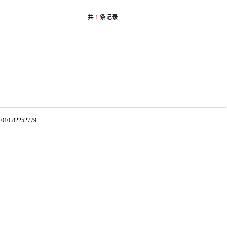
共
1
条记录
-82252779