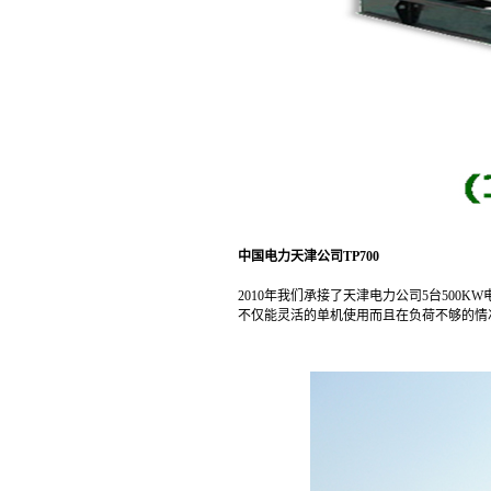
中国电力天津公司TP700
2010年我们承接了天津电力公司5台50
不仅能灵活的单机使用而且在负荷不够的情