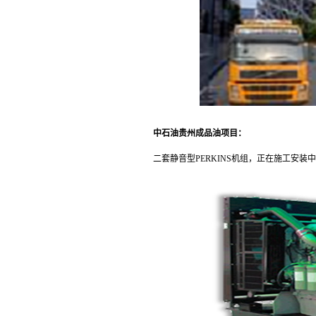
中石油贵州成品油项目：
二套静音型PERKINS机组，正在施工安装中